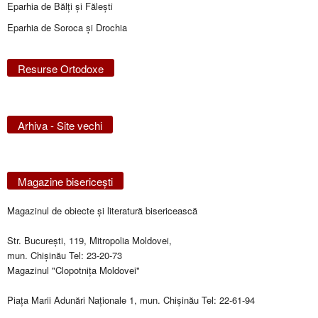
Eparhia de Bălţi şi Făleşti
Eparhia de Soroca și Drochia
Resurse Ortodoxe
Arhiva - Site vechi
Magazine bisericeşti
Magazinul de obiecte şi literatură bisericească
Str. Bucureşti, 119, Mitropolia Moldovei,
mun. Chişinău Tel: 23-20-73
Magazinul "Clopotniţa Moldovei"
Piaţa Marii Adunări Naţionale 1, mun. Chişinău Tel: 22-61-94