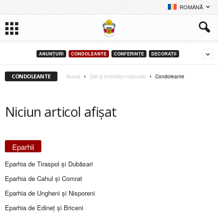
ROMÂNĂ
ANUNŢURI
CONDOLEANTE
CONFERINȚE
DECORAŢII
CONDOLEANTE
Acasă
Știri și festivități naționale
Condoleante
Niciun articol afișat
Eparhii
Eparhia de Tiraspol și Dubăsari
Eparhia de Cahul și Comrat
Eparhia de Ungheni și Nisporeni
Eparhia de Edineţ şi Briceni