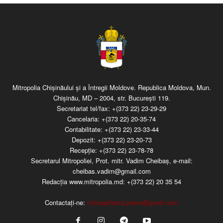
Mitropolia Chişinăului şi a Întregii Moldove. Republica Moldova, Mun.
Chişinău, MD – 2004, str. Bucureşti 119.
Secretariat tel/fax:
+(373 22) 23-29-29
Cancelaria:
+(373 22) 20-35-74
Contabilitate:
+(373 22) 23-33-44
Depozit:
+(373 22) 23-20-73
Recepţie:
+(373 22) 23-78-78
Secretarul Mitropoliei, Prot. mitr. Vadim Cheibaş, e-mail:
cheibas.vadim@gmail.com
Redacția www.mitropolia.md:
+(373 22) 20 35 54
Contactați-ne:
mitropoliamd.press@gmail.com