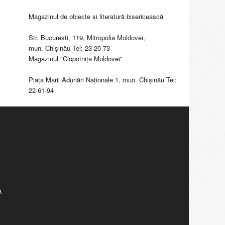
Magazinul de obiecte şi literatură bisericească
Str. Bucureşti, 119, Mitropolia Moldovei,
mun. Chişinău Tel: 23-20-73
Magazinul "Clopotniţa Moldovei"
Piaţa Marii Adunări Naţionale 1, mun. Chişinău Tel:
22-61-94
.