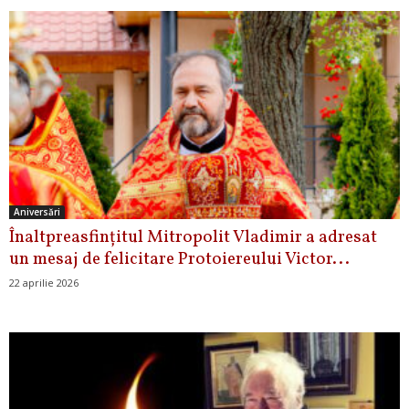
Aniversări
Înaltpreasfințitul Mitropolit Vladimir a adresat
un mesaj de felicitare Protoiereului Victor...
22 aprilie 2026