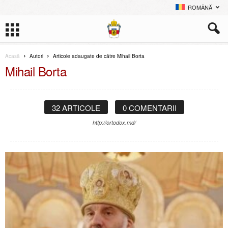
ROMÂNĂ
Acasă
Autori
Articole adaugate de către Mihail Borta
Mihail Borta
32 ARTICOLE
0 COMENTARII
http://ortodox.md/