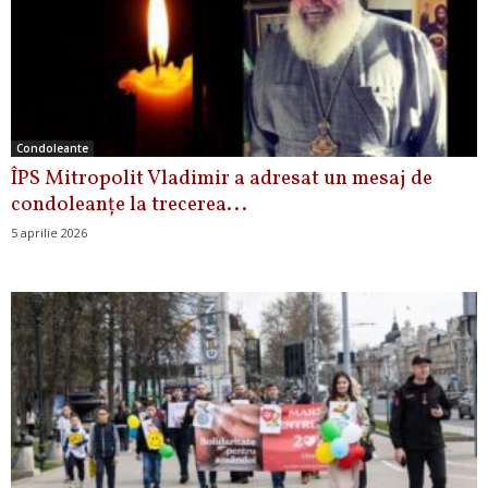
Condoleante
ÎPS Mitropolit Vladimir a adresat un mesaj de
condoleanțe la trecerea...
5 aprilie 2026