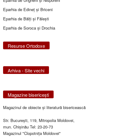
Eparhia de Ungheni și Nisporeni
Eparhia de Edineţ şi Briceni
Eparhia de Bălţi şi Făleşti
Eparhia de Soroca și Drochia
Resurse Ortodoxe
Arhiva - Site vechi
Magazine bisericeşti
Magazinul de obiecte şi literatură bisericească
Str. Bucureşti, 119, Mitropolia Moldovei,
mun. Chişinău Tel: 23-20-73
Magazinul "Clopotniţa Moldovei"