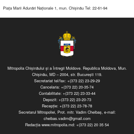
Piaţa Marii Adunări Naţionale 1, mun. Chişinău Tel: 22-61-94
Mitropolia Chişinăului şi a Întregii Moldove. Republica Moldova, Mun.
Chişinău, MD – 2004, str. Bucureşti 119.
Secretariat tel/fax:
+(373 22) 23-29-29
Cancelaria:
+(373 22) 20-35-74
Contabilitate:
+(373 22) 23-33-44
Depozit:
+(373 22) 23-20-73
Recepţie:
+(373 22) 23-78-78
Secretarul Mitropoliei, Prot. mitr. Vadim Cheibaş, e-mail:
cheibas.vadim@gmail.com
Redacția www.mitropolia.md:
+(373 22) 20 35 54