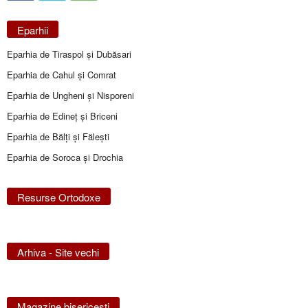
Eparhii
Eparhia de Tiraspol și Dubăsari
Eparhia de Cahul și Comrat
Eparhia de Ungheni și Nisporeni
Eparhia de Edineţ şi Briceni
Eparhia de Bălţi şi Făleşti
Eparhia de Soroca și Drochia
Resurse Ortodoxe
Arhiva - Site vechi
Magazine bisericeşti