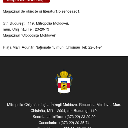
Magazinul de obiecte şi literatură bisericească
Str. Bucureşti, 119, Mitropolia Moldovei,
mun. Chişinău Tel: 23-20-73
Magazinul "Clopotniţa Moldovei"
Piaţa Marii Adunări Naţionale 1, mun. Chişinău Tel: 22-61-94
Mitropolia Chişinăului şi a Întregii Moldove. Republica Moldova, Mun.
Chişinău, MD – 2004, str. Bucureşti 119.
Secretariat tel/fax:
+(373 22) 23-29-29
Cancelaria:
+(373 22) 20-35-74