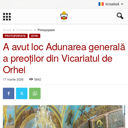
ROMÂNĂ
Acasă
Evenimente
Protopopiate
PROTOPOPIATE
ŞTIRI
A avut loc Adunarea generală
a preoților din Vicariatul de
Orhei
17 martie 2026
5842