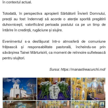
în contextul actual.
Totodată, în perspectiva apropierii Sărbătorii Învierii Domnului,
preoții au fost îndemnați să acorde o atenție sporită pregătirii
duhovnicești, valorificând perioada postului ca pe un timp de
întărire în credință, rugăciune și slujire.
Evenimentul s-a desfășurat într-o atmosferă de comuniune
frățească și responsabilitate pastorală, încheindu-se prin
săvârșirea Tainei Mărturisirii, ca moment de reînnoire sufletească
pentru slujitori.
Sursa: https://manastireacurchi.md/