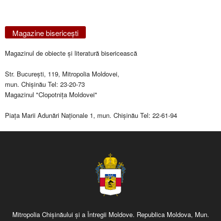
Magazine bisericeşti
Magazinul de obiecte şi literatură bisericească
Str. Bucureşti, 119, Mitropolia Moldovei,
mun. Chişinău Tel: 23-20-73
Magazinul "Clopotniţa Moldovei"
Piaţa Marii Adunări Naţionale 1, mun. Chişinău Tel: 22-61-94
Mitropolia Chişinăului şi a Întregii Moldove. Republica Moldova, Mun.