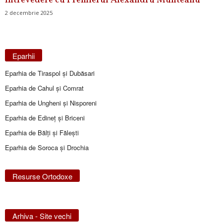
întrevedere cu Premierul Alexandru Munteanu
2 decembrie 2025
Eparhii
Eparhia de Tiraspol și Dubăsari
Eparhia de Cahul și Comrat
Eparhia de Ungheni și Nisporeni
Eparhia de Edineţ şi Briceni
Eparhia de Bălţi şi Făleşti
Eparhia de Soroca și Drochia
Resurse Ortodoxe
Arhiva - Site vechi