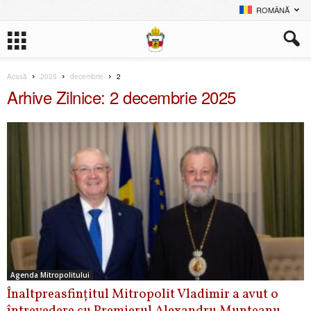
ROMÂNĂ
Acasă
2025
decembrie
2
Arhive Zilnice: 2 decembrie 2025
Agenda Mitropolitului
Înaltpreasfințitul Mitropolit Vladimir a avut o