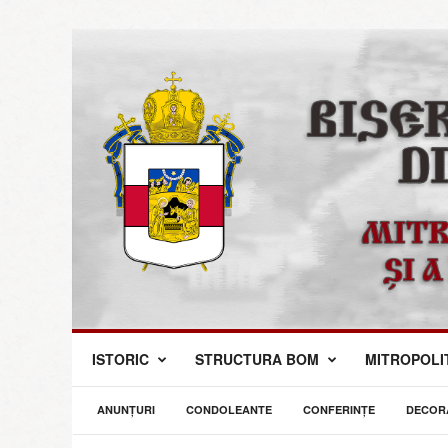
M
ISTORIC
STRUCTURA BOM
MITROPOLI
i
t
r
ANUNŢURI
CONDOLEANTE
CONFERINȚE
DECORA
o
p