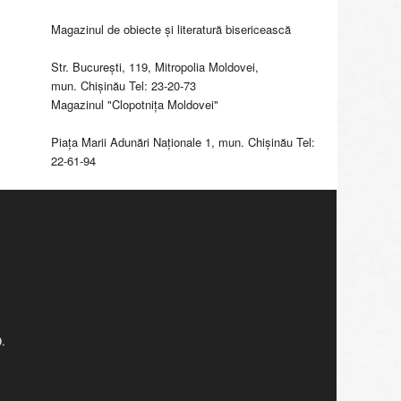
Magazinul de obiecte şi literatură bisericească
Str. Bucureşti, 119, Mitropolia Moldovei,
mun. Chişinău Tel: 23-20-73
Magazinul "Clopotniţa Moldovei"
Piaţa Marii Adunări Naţionale 1, mun. Chişinău Tel:
22-61-94
.