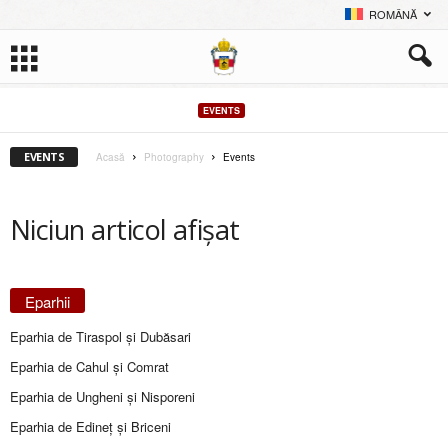
ROMÂNĂ
EVENTS
EVENTS
Acasă
Photography
Events
Niciun articol afișat
Eparhii
Eparhia de Tiraspol și Dubăsari
Eparhia de Cahul și Comrat
Eparhia de Ungheni și Nisporeni
Eparhia de Edineţ şi Briceni