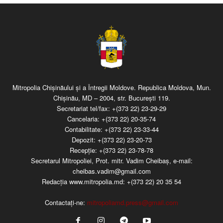
Mitropolia Chişinăului şi a Întregii Moldove. Republica Moldova, Mun.
Chişinău, MD – 2004, str. Bucureşti 119.
Secretariat tel/fax:
+(373 22) 23-29-29
Cancelaria:
+(373 22) 20-35-74
Contabilitate:
+(373 22) 23-33-44
Depozit:
+(373 22) 23-20-73
Recepţie:
+(373 22) 23-78-78
Secretarul Mitropoliei, Prot. mitr. Vadim Cheibaş, e-mail:
cheibas.vadim@gmail.com
Redacția www.mitropolia.md:
+(373 22) 20 35 54
Contactați-ne:
mitropoliamd.press@gmail.com