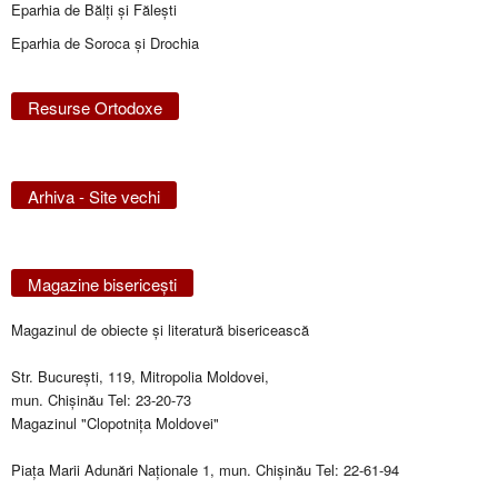
Eparhia de Bălţi şi Făleşti
Eparhia de Soroca și Drochia
Resurse Ortodoxe
Arhiva - Site vechi
Magazine bisericeşti
Magazinul de obiecte şi literatură bisericească
Str. Bucureşti, 119, Mitropolia Moldovei,
mun. Chişinău Tel: 23-20-73
Magazinul "Clopotniţa Moldovei"
Piaţa Marii Adunări Naţionale 1, mun. Chişinău Tel: 22-61-94