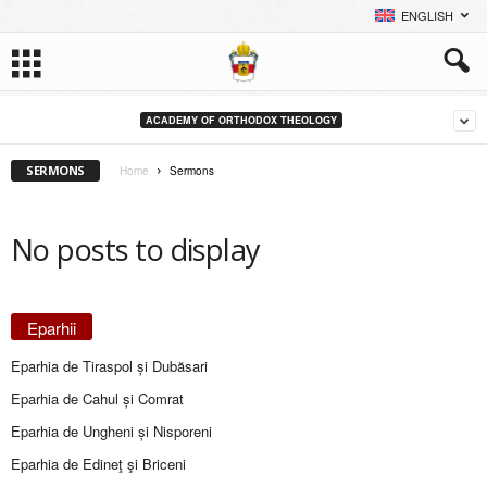
ENGLISH
ACADEMY OF ORTHODOX THEOLOGY
SERMONS
Home
Sermons
No posts to display
Eparhii
Eparhia de Tiraspol și Dubăsari
Eparhia de Cahul și Comrat
Eparhia de Ungheni și Nisporeni
Eparhia de Edineţ şi Briceni