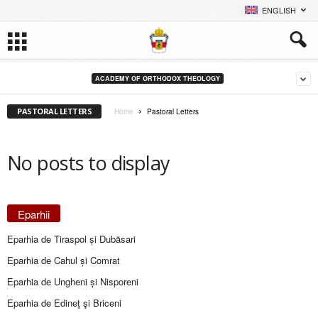
ENGLISH
ACADEMY OF ORTHODOX THEOLOGY
PASTORAL LETTERS
Home
Pastoral Letters
No posts to display
Eparhii
Eparhia de Tiraspol și Dubăsari
Eparhia de Cahul și Comrat
Eparhia de Ungheni și Nisporeni
Eparhia de Edineţ şi Briceni