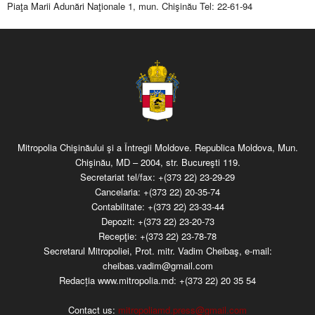
Piaţa Marii Adunări Naţionale 1, mun. Chişinău Tel: 22-61-94
Mitropolia Chişinăului şi a Întregii Moldove. Republica Moldova, Mun.
Chişinău, MD – 2004, str. Bucureşti 119.
Secretariat tel/fax:
+(373 22) 23-29-29
Cancelaria:
+(373 22) 20-35-74
Contabilitate:
+(373 22) 23-33-44
Depozit:
+(373 22) 23-20-73
Recepţie:
+(373 22) 23-78-78
Secretarul Mitropoliei, Prot. mitr. Vadim Cheibaş, e-mail:
cheibas.vadim@gmail.com
Redacția www.mitropolia.md:
+(373 22) 20 35 54
Contact us:
mitropoliamd.press@gmail.com