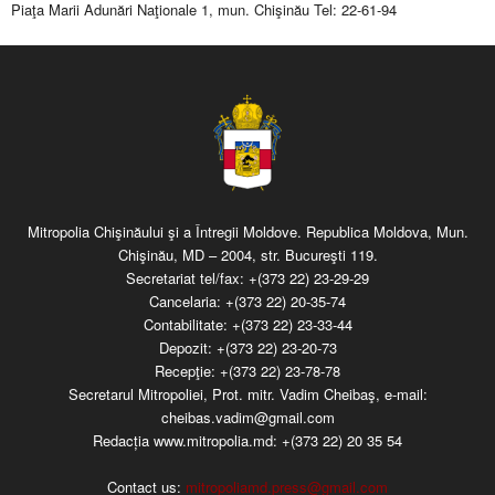
Piaţa Marii Adunări Naţionale 1, mun. Chişinău Tel: 22-61-94
Mitropolia Chişinăului şi a Întregii Moldove. Republica Moldova, Mun.
Chişinău, MD – 2004, str. Bucureşti 119.
Secretariat tel/fax:
+(373 22) 23-29-29
Cancelaria:
+(373 22) 20-35-74
Contabilitate:
+(373 22) 23-33-44
Depozit:
+(373 22) 23-20-73
Recepţie:
+(373 22) 23-78-78
Secretarul Mitropoliei, Prot. mitr. Vadim Cheibaş, e-mail:
cheibas.vadim@gmail.com
Redacția www.mitropolia.md:
+(373 22) 20 35 54
Contact us:
mitropoliamd.press@gmail.com