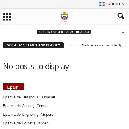
ENGLISH
ACADEMY OF ORTHODOX THEOLOGY
SOCIAL ASSISTANCE AND CHARITY
Home
Social Assistance and Charity
No posts to display
Eparhii
Eparhia de Tiraspol și Dubăsari
Eparhia de Cahul și Comrat
Eparhia de Ungheni și Nisporeni
Eparhia de Edineţ şi Briceni