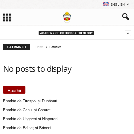
ENGLISH
ACADEMY OF ORTHODOX THEOLOGY
PATRIARCH
Home
Patriarch
No posts to display
Eparhii
Eparhia de Tiraspol și Dubăsari
Eparhia de Cahul și Comrat
Eparhia de Ungheni și Nisporeni
Eparhia de Edineţ şi Briceni