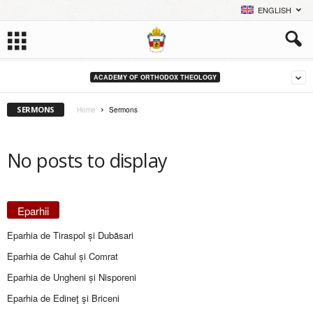
ENGLISH
ACADEMY OF ORTHODOX THEOLOGY
SERMONS
Home
Sermons
No posts to display
Eparhii
Eparhia de Tiraspol și Dubăsari
Eparhia de Cahul și Comrat
Eparhia de Ungheni și Nisporeni
Eparhia de Edineţ şi Briceni