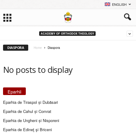
ENGLISH
ACADEMY OF ORTHODOX THEOLOGY
DIASPORA
Home
Diaspora
No posts to display
Eparhii
Eparhia de Tiraspol și Dubăsari
Eparhia de Cahul și Comrat
Eparhia de Ungheni și Nisporeni
Eparhia de Edineţ şi Briceni