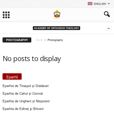
ENGLISH
ACADEMY OF ORTHODOX THEOLOGY
PHOTOGRAPHY
Home
Photography
No posts to display
Eparhii
Eparhia de Tiraspol și Dubăsari
Eparhia de Cahul și Comrat
Eparhia de Ungheni și Nisporeni
Eparhia de Edineţ şi Briceni