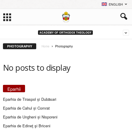
ENGLISH
ACADEMY OF ORTHODOX THEOLOGY
PHOTOGRAPHY
Home
Photography
No posts to display
Eparhii
Eparhia de Tiraspol și Dubăsari
Eparhia de Cahul și Comrat
Eparhia de Ungheni și Nisporeni
Eparhia de Edineţ şi Briceni