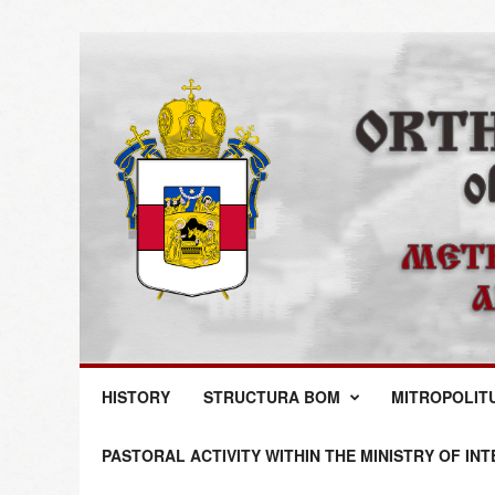
M
HISTORY
STRUCTURA BOM
MITROPOLIT
i
t
r
PASTORAL ACTIVITY WITHIN THE MINISTRY OF IN
o
p