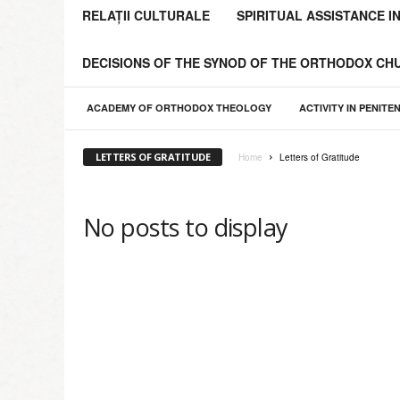
o
RELAȚII CULTURALE
SPIRITUAL ASSISTANCE I
l
i
DECISIONS OF THE SYNOD OF THE ORTHODOX C
a
C
h
ACADEMY OF ORTHODOX THEOLOGY
ACTIVITY IN PENITE
i
ş
LETTERS OF GRATITUDE
Home
Letters of Gratitude
i
n
ă
No posts to display
u
l
u
i
ş
i
a
Î
n
t