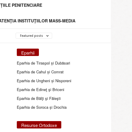
ȚIILE PENITENCIARE
 ATENŢIA INSTITUŢIILOR MASS-MEDIA
Featured posts
Eparhii
Eparhia de Tiraspol și Dubăsari
Eparhia de Cahul și Comrat
Eparhia de Ungheni și Nisporeni
Eparhia de Edineţ şi Briceni
Eparhia de Bălţi şi Făleşti
Eparhia de Soroca și Drochia
Resurse Ortodoxe