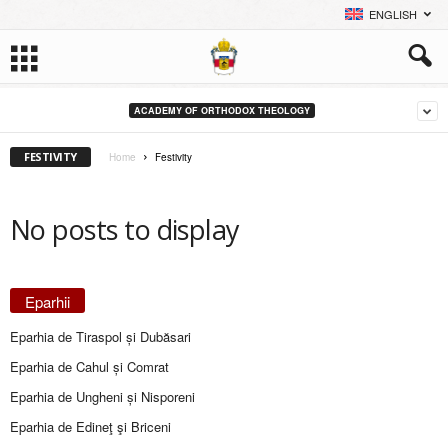
ENGLISH
ACADEMY OF ORTHODOX THEOLOGY
FESTIVITY
Home
Festivity
No posts to display
Eparhii
Eparhia de Tiraspol și Dubăsari
Eparhia de Cahul și Comrat
Eparhia de Ungheni și Nisporeni
Eparhia de Edineţ şi Briceni