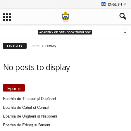
ENGLISH
ACADEMY OF ORTHODOX THEOLOGY
FESTIVITY
Home
Festivity
No posts to display
Eparhii
Eparhia de Tiraspol și Dubăsari
Eparhia de Cahul și Comrat
Eparhia de Ungheni și Nisporeni
Eparhia de Edineţ şi Briceni