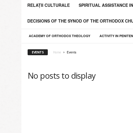
o
RELAȚII CULTURALE
SPIRITUAL ASSISTANCE I
l
i
DECISIONS OF THE SYNOD OF THE ORTHODOX C
a
C
h
ACADEMY OF ORTHODOX THEOLOGY
ACTIVITY IN PENITE
i
ş
EVENTS
Home
Events
i
n
ă
No posts to display
u
l
u
i
ş
i
a
Î
n
t