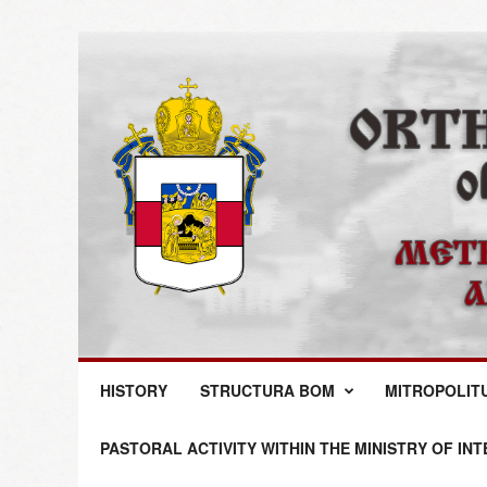
M
HISTORY
STRUCTURA BOM
MITROPOLIT
i
t
r
PASTORAL ACTIVITY WITHIN THE MINISTRY OF IN
o
p