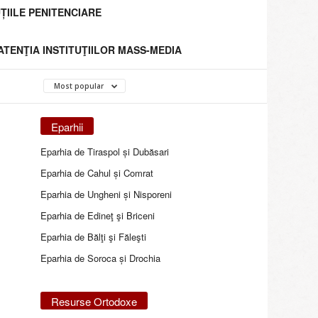
ȚIILE PENITENCIARE
 ATENŢIA INSTITUŢIILOR MASS-MEDIA
Most popular
Eparhii
Eparhia de Tiraspol și Dubăsari
Eparhia de Cahul și Comrat
Eparhia de Ungheni și Nisporeni
Eparhia de Edineţ şi Briceni
Eparhia de Bălţi şi Făleşti
Eparhia de Soroca și Drochia
Resurse Ortodoxe