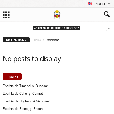
ENGLISH
ACADEMY OF ORTHODOX THEOLOGY
DISTINCTIONS
Home
Distinctions
No posts to display
Eparhii
Eparhia de Tiraspol și Dubăsari
Eparhia de Cahul și Comrat
Eparhia de Ungheni și Nisporeni
Eparhia de Edineţ şi Briceni