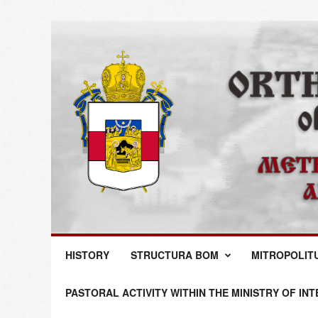
M
HISTORY
STRUCTURA BOM
MITROPOLIT
i
t
r
PASTORAL ACTIVITY WITHIN THE MINISTRY OF IN
o
p