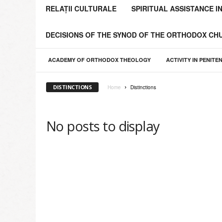
o
RELAȚII CULTURALE
SPIRITUAL ASSISTANCE I
l
i
DECISIONS OF THE SYNOD OF THE ORTHODOX C
a
C
h
ACADEMY OF ORTHODOX THEOLOGY
ACTIVITY IN PENITE
i
ş
DISTINCTIONS
Home
Distinctions
i
n
ă
No posts to display
u
l
u
i
ş
i
a
Î
n
t