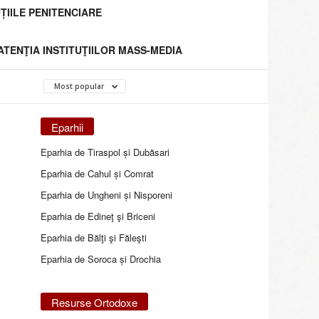
ȚIILE PENITENCIARE
 ATENŢIA INSTITUŢIILOR MASS-MEDIA
Most popular
Eparhii
Eparhia de Tiraspol și Dubăsari
Eparhia de Cahul și Comrat
Eparhia de Ungheni și Nisporeni
Eparhia de Edineţ şi Briceni
Eparhia de Bălţi şi Făleşti
Eparhia de Soroca și Drochia
Resurse Ortodoxe