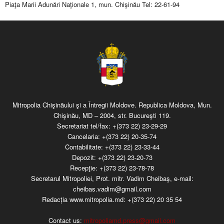
Piaţa Marii Adunări Naţionale 1, mun. Chişinău Tel: 22-61-94
Mitropolia Chişinăului şi a Întregii Moldove. Republica Moldova, Mun.
Chişinău, MD – 2004, str. Bucureşti 119.
Secretariat tel/fax:
+(373 22) 23-29-29
Cancelaria:
+(373 22) 20-35-74
Contabilitate:
+(373 22) 23-33-44
Depozit:
+(373 22) 23-20-73
Recepţie:
+(373 22) 23-78-78
Secretarul Mitropoliei, Prot. mitr. Vadim Cheibaş, e-mail:
cheibas.vadim@gmail.com
Redacția www.mitropolia.md:
+(373 22) 20 35 54
Contact us:
mitropoliamd.press@gmail.com