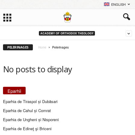
ENGLISH
ACADEMY OF ORTHODOX THEOLOGY
PELERINAGES
Home
Pelerinages
No posts to display
Eparhii
Eparhia de Tiraspol și Dubăsari
Eparhia de Cahul și Comrat
Eparhia de Ungheni și Nisporeni
Eparhia de Edineţ şi Briceni