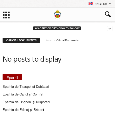
ENGLISH
ACADEMY OF ORTHODOX THEOLOGY
OFFICIAL DOCUMENTS
Home
Official Documents
No posts to display
Eparhii
Eparhia de Tiraspol și Dubăsari
Eparhia de Cahul și Comrat
Eparhia de Ungheni și Nisporeni
Eparhia de Edineţ şi Briceni