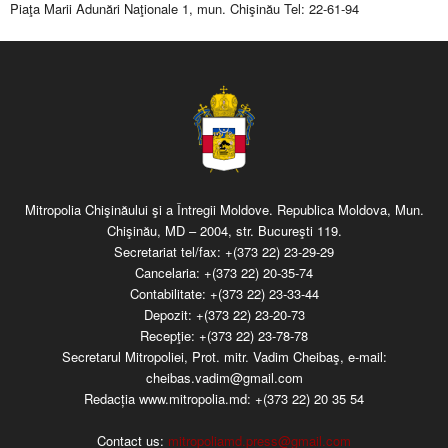
Piaţa Marii Adunări Naţionale 1, mun. Chişinău Tel: 22-61-94
Mitropolia Chişinăului şi a Întregii Moldove. Republica Moldova, Mun.
Chişinău, MD – 2004, str. Bucureşti 119.
Secretariat tel/fax:
+(373 22) 23-29-29
Cancelaria:
+(373 22) 20-35-74
Contabilitate:
+(373 22) 23-33-44
Depozit:
+(373 22) 23-20-73
Recepţie:
+(373 22) 23-78-78
Secretarul Mitropoliei, Prot. mitr. Vadim Cheibaş, e-mail:
cheibas.vadim@gmail.com
Redacția www.mitropolia.md:
+(373 22) 20 35 54
Contact us:
mitropoliamd.press@gmail.com