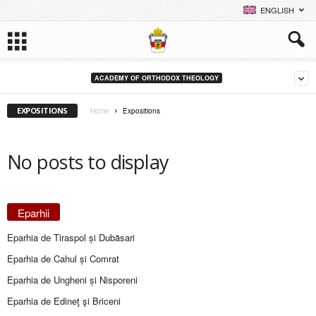
ENGLISH
ACADEMY OF ORTHODOX THEOLOGY
EXPOSITIONS
Home
Expositions
No posts to display
Eparhii
Eparhia de Tiraspol și Dubăsari
Eparhia de Cahul și Comrat
Eparhia de Ungheni și Nisporeni
Eparhia de Edineţ şi Briceni