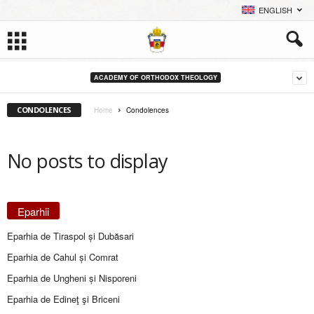
ENGLISH
ACADEMY OF ORTHODOX THEOLOGY
CONDOLENCES
Home
Condolences
No posts to display
Eparhii
Eparhia de Tiraspol și Dubăsari
Eparhia de Cahul și Comrat
Eparhia de Ungheni și Nisporeni
Eparhia de Edineţ şi Briceni