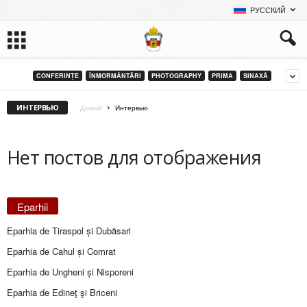
РУССКИЙ
CONFERINȚE
ÎNMORMÂNTĂRI
PHOTOGRAPHY
PRIMA
SINAXĂ
ИНТЕРВЬЮ
Домой
Интервью
Нет постов для отображения
Eparhii
Eparhia de Tiraspol și Dubăsari
Eparhia de Cahul și Comrat
Eparhia de Ungheni și Nisporeni
Eparhia de Edineţ şi Briceni