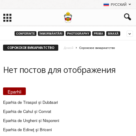
РУССКИЙ
CONFERINȚE
ÎNMORMÂNTĂRI
PHOTOGRAPHY
PRIMA
SINAXĂ
СОРОКСКОЕ ВИКАРИАТСТВО
Домой
Сорокское викариатство
Нет постов для отображения
Eparhii
Eparhia de Tiraspol și Dubăsari
Eparhia de Cahul și Comrat
Eparhia de Ungheni și Nisporeni
Eparhia de Edineţ şi Briceni