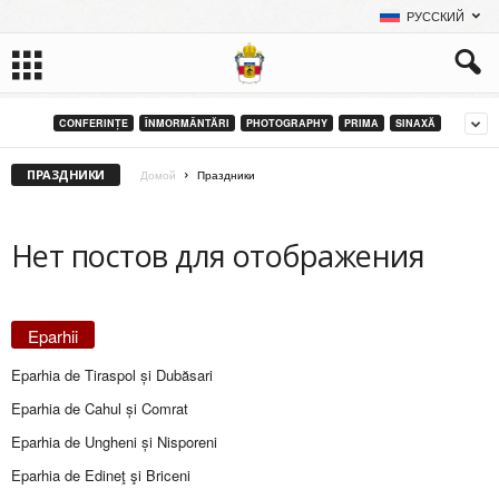
РУССКИЙ
CONFERINȚE
ÎNMORMÂNTĂRI
PHOTOGRAPHY
PRIMA
SINAXĂ
ПРАЗДНИКИ
Домой
Праздники
Нет постов для отображения
Eparhii
Eparhia de Tiraspol și Dubăsari
Eparhia de Cahul și Comrat
Eparhia de Ungheni și Nisporeni
Eparhia de Edineţ şi Briceni