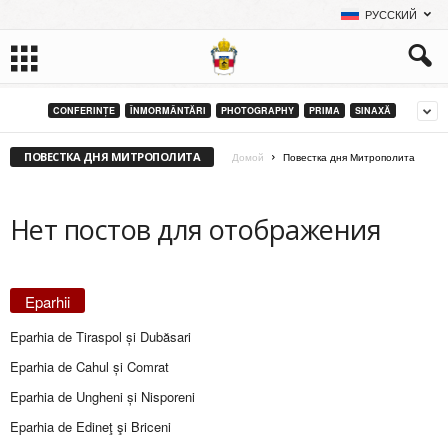
РУССКИЙ
CONFERINȚE
ÎNMORMÂNTĂRI
PHOTOGRAPHY
PRIMA
SINAXĂ
ПОВЕСТКА ДНЯ МИТРОПОЛИТА
Домой
Повестка дня Митрополита
Нет постов для отображения
Eparhii
Eparhia de Tiraspol și Dubăsari
Eparhia de Cahul și Comrat
Eparhia de Ungheni și Nisporeni
Eparhia de Edineţ şi Briceni