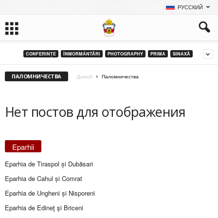
РУССКИЙ
CONFERINȚE
ÎNMORMÂNTĂRI
PHOTOGRAPHY
PRIMA
SINAXĂ
ПАЛОМНИЧЕСТВА
Домой
Паломничества
Нет постов для отображения
Eparhii
Eparhia de Tiraspol și Dubăsari
Eparhia de Cahul și Comrat
Eparhia de Ungheni și Nisporeni
Eparhia de Edineţ şi Briceni