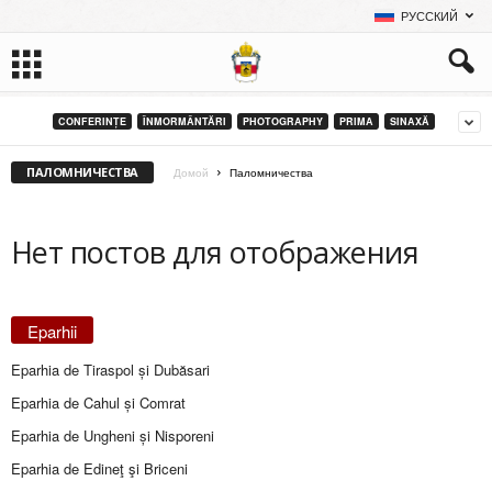
РУССКИЙ
CONFERINȚE
ÎNMORMÂNTĂRI
PHOTOGRAPHY
PRIMA
SINAXĂ
ПАЛОМНИЧЕСТВА
Домой
Паломничества
Нет постов для отображения
Eparhii
Eparhia de Tiraspol și Dubăsari
Eparhia de Cahul și Comrat
Eparhia de Ungheni și Nisporeni
Eparhia de Edineţ şi Briceni