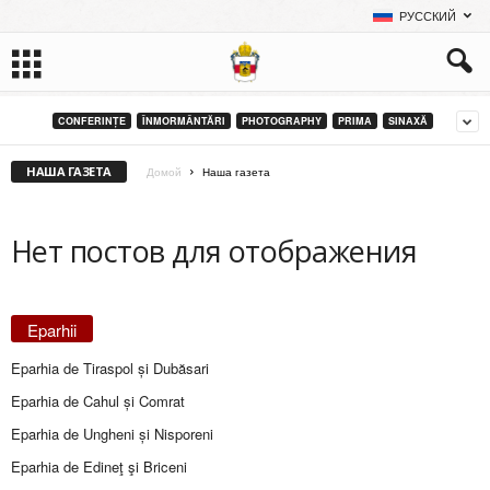
РУССКИЙ
CONFERINȚE
ÎNMORMÂNTĂRI
PHOTOGRAPHY
PRIMA
SINAXĂ
НАША ГАЗЕТА
Домой
Наша газета
Нет постов для отображения
Eparhii
Eparhia de Tiraspol și Dubăsari
Eparhia de Cahul și Comrat
Eparhia de Ungheni și Nisporeni
Eparhia de Edineţ şi Briceni