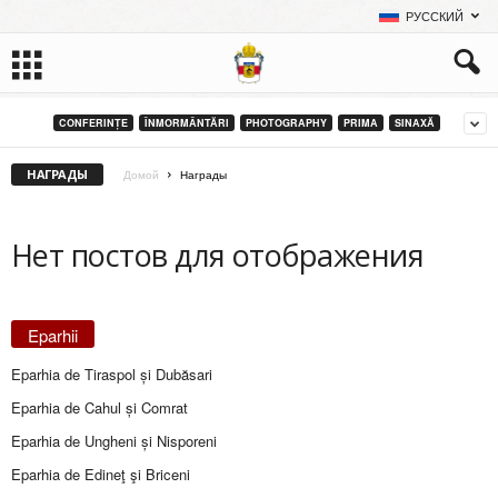
РУССКИЙ
CONFERINȚE
ÎNMORMÂNTĂRI
PHOTOGRAPHY
PRIMA
SINAXĂ
НАГРАДЫ
Домой
Награды
Нет постов для отображения
Eparhii
Eparhia de Tiraspol și Dubăsari
Eparhia de Cahul și Comrat
Eparhia de Ungheni și Nisporeni
Eparhia de Edineţ şi Briceni