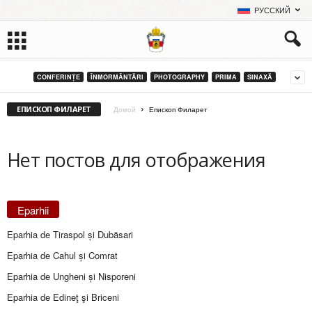
РУССКИЙ
CONFERINȚE
ÎNMORMÂNTĂRI
PHOTOGRAPHY
PRIMA
SINAXĂ
ЕПИСКОП ФИЛАРЕТ
Домой
Епископ Филарет
Нет постов для отображения
Eparhii
Eparhia de Tiraspol și Dubăsari
Eparhia de Cahul și Comrat
Eparhia de Ungheni și Nisporeni
Eparhia de Edineţ şi Briceni