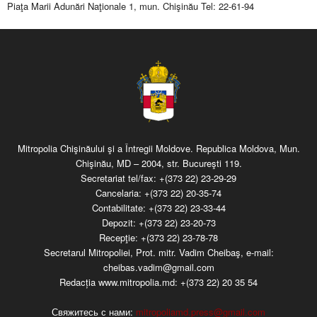
Piaţa Marii Adunări Naţionale 1, mun. Chişinău Tel: 22-61-94
Mitropolia Chişinăului şi a Întregii Moldove. Republica Moldova, Mun.
Chişinău, MD – 2004, str. Bucureşti 119.
Secretariat tel/fax:
+(373 22) 23-29-29
Cancelaria:
+(373 22) 20-35-74
Contabilitate:
+(373 22) 23-33-44
Depozit:
+(373 22) 23-20-73
Recepţie:
+(373 22) 23-78-78
Secretarul Mitropoliei, Prot. mitr. Vadim Cheibaş, e-mail:
cheibas.vadim@gmail.com
Redacția www.mitropolia.md:
+(373 22) 20 35 54
Свяжитесь с нами:
mitropoliamd.press@gmail.com