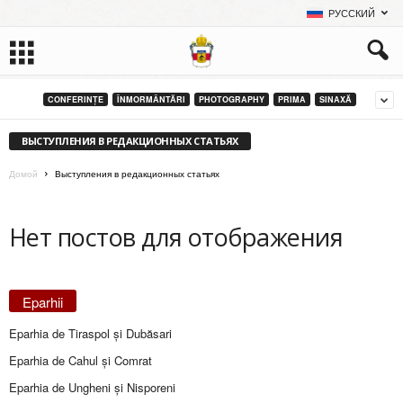
РУССКИЙ
CONFERINȚE
ÎNMORMÂNTĂRI
PHOTOGRAPHY
PRIMA
SINAXĂ
ВЫСТУПЛЕНИЯ В РЕДАКЦИОННЫХ СТАТЬЯХ
Домой
Выступления в редакционных статьях
Нет постов для отображения
Eparhii
Eparhia de Tiraspol și Dubăsari
Eparhia de Cahul și Comrat
Eparhia de Ungheni și Nisporeni