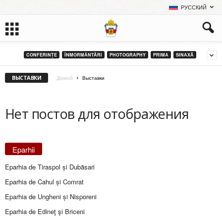
РУССКИЙ
CONFERINȚE
ÎNMORMÂNTĂRI
PHOTOGRAPHY
PRIMA
SINAXĂ
ВЫСТАВКИ
Домой
Выставки
Нет постов для отображения
Eparhii
Eparhia de Tiraspol și Dubăsari
Eparhia de Cahul și Comrat
Eparhia de Ungheni și Nisporeni
Eparhia de Edineţ şi Briceni