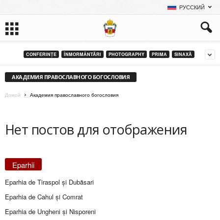
РУССКИЙ
CONFERINȚE
ÎNMORMÂNTĂRI
PHOTOGRAPHY
PRIMA
SINAXĂ
АКАДЕМИЯ ПРАВОСЛАВНОГО БОГОСЛОВИЯ
Домой
Академия православного богословия
Нет постов для отображения
Eparhii
Eparhia de Tiraspol și Dubăsari
Eparhia de Cahul și Comrat
Eparhia de Ungheni și Nisporeni