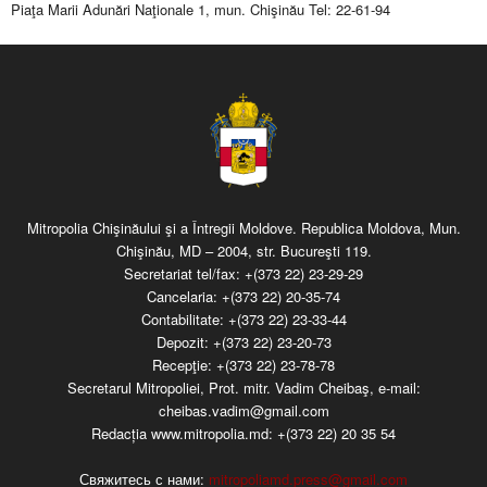
Piaţa Marii Adunări Naţionale 1, mun. Chişinău Tel: 22-61-94
Mitropolia Chişinăului şi a Întregii Moldove. Republica Moldova, Mun.
Chişinău, MD – 2004, str. Bucureşti 119.
Secretariat tel/fax:
+(373 22) 23-29-29
Cancelaria:
+(373 22) 20-35-74
Contabilitate:
+(373 22) 23-33-44
Depozit:
+(373 22) 23-20-73
Recepţie:
+(373 22) 23-78-78
Secretarul Mitropoliei, Prot. mitr. Vadim Cheibaş, e-mail:
cheibas.vadim@gmail.com
Redacția www.mitropolia.md:
+(373 22) 20 35 54
Свяжитесь с нами:
mitropoliamd.press@gmail.com