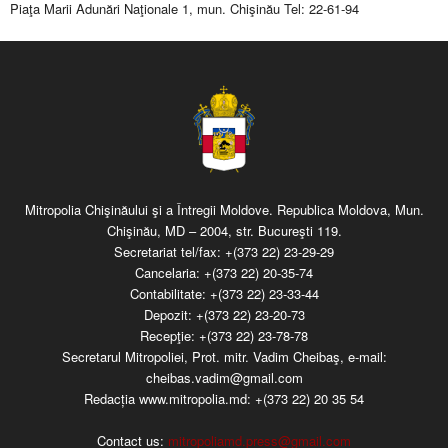
Piaţa Marii Adunări Naţionale 1, mun. Chişinău Tel: 22-61-94
Mitropolia Chişinăului şi a Întregii Moldove. Republica Moldova, Mun.
Chişinău, MD – 2004, str. Bucureşti 119.
Secretariat tel/fax:
+(373 22) 23-29-29
Cancelaria:
+(373 22) 20-35-74
Contabilitate:
+(373 22) 23-33-44
Depozit:
+(373 22) 23-20-73
Recepţie:
+(373 22) 23-78-78
Secretarul Mitropoliei, Prot. mitr. Vadim Cheibaş, e-mail:
cheibas.vadim@gmail.com
Redacția www.mitropolia.md:
+(373 22) 20 35 54
Contact us:
mitropoliamd.press@gmail.com