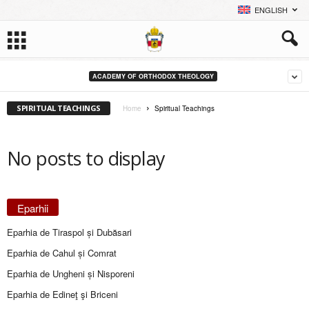
ENGLISH
ACADEMY OF ORTHODOX THEOLOGY
SPIRITUAL TEACHINGS
Home
Spiritual Teachings
No posts to display
Eparhii
Eparhia de Tiraspol și Dubăsari
Eparhia de Cahul și Comrat
Eparhia de Ungheni și Nisporeni
Eparhia de Edineţ şi Briceni