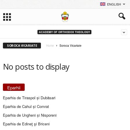
ENGLISH
ACADEMY OF ORTHODOX THEOLOGY
SOROCA VICARIATE
Home
Soroca Vicariate
No posts to display
Eparhii
Eparhia de Tiraspol și Dubăsari
Eparhia de Cahul și Comrat
Eparhia de Ungheni și Nisporeni
Eparhia de Edineţ şi Briceni