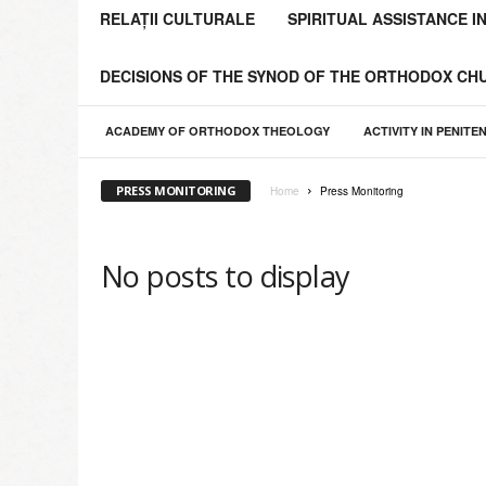
o
RELAȚII CULTURALE
SPIRITUAL ASSISTANCE I
l
i
DECISIONS OF THE SYNOD OF THE ORTHODOX C
a
C
h
ACADEMY OF ORTHODOX THEOLOGY
ACTIVITY IN PENITE
i
ş
PRESS MONITORING
Home
Press Monitoring
i
n
ă
No posts to display
u
l
u
i
ş
i
a
Î
n
t