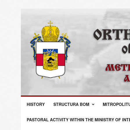
M
HISTORY
STRUCTURA BOM
MITROPOLIT
i
t
r
PASTORAL ACTIVITY WITHIN THE MINISTRY OF IN
o
p