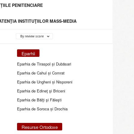
ȚIILE PENITENCIARE
 ATENŢIA INSTITUŢIILOR MASS-MEDIA
By review score
Eparhii
Eparhia de Tiraspol și Dubăsari
Eparhia de Cahul și Comrat
Eparhia de Ungheni și Nisporeni
Eparhia de Edineţ şi Briceni
Eparhia de Bălţi şi Făleşti
Eparhia de Soroca și Drochia
Resurse Ortodoxe