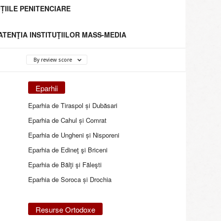
ȚIILE PENITENCIARE
 ATENŢIA INSTITUŢIILOR MASS-MEDIA
By review score
Eparhii
Eparhia de Tiraspol și Dubăsari
Eparhia de Cahul și Comrat
Eparhia de Ungheni și Nisporeni
Eparhia de Edineţ şi Briceni
Eparhia de Bălţi şi Făleşti
Eparhia de Soroca și Drochia
Resurse Ortodoxe