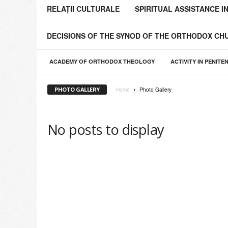
o
RELAȚII CULTURALE
SPIRITUAL ASSISTANCE I
l
i
DECISIONS OF THE SYNOD OF THE ORTHODOX C
a
C
h
ACADEMY OF ORTHODOX THEOLOGY
ACTIVITY IN PENITE
i
ş
PHOTO GALLERY
Home
Photo Gallery
i
n
ă
No posts to display
u
l
u
i
ş
i
a
Î
n
t