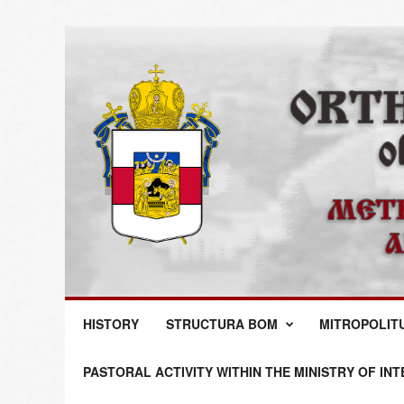
M
HISTORY
STRUCTURA BOM
MITROPOLIT
i
t
r
PASTORAL ACTIVITY WITHIN THE MINISTRY OF IN
o
p