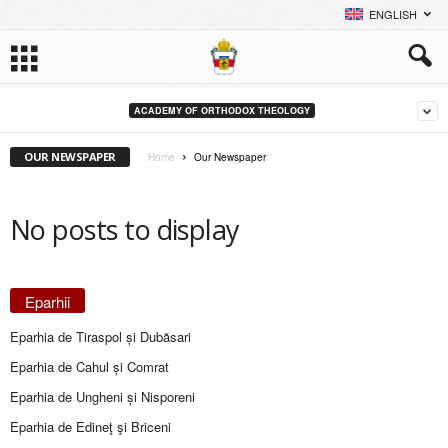
ENGLISH
ACADEMY OF ORTHODOX THEOLOGY
OUR NEWSPAPER
Home
Our Newspaper
No posts to display
Eparhii
Eparhia de Tiraspol și Dubăsari
Eparhia de Cahul și Comrat
Eparhia de Ungheni și Nisporeni
Eparhia de Edineţ şi Briceni