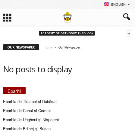
ENGLISH
ACADEMY OF ORTHODOX THEOLOGY
OUR NEWSPAPER
Home
Our Newspaper
No posts to display
Eparhii
Eparhia de Tiraspol și Dubăsari
Eparhia de Cahul și Comrat
Eparhia de Ungheni și Nisporeni
Eparhia de Edineţ şi Briceni