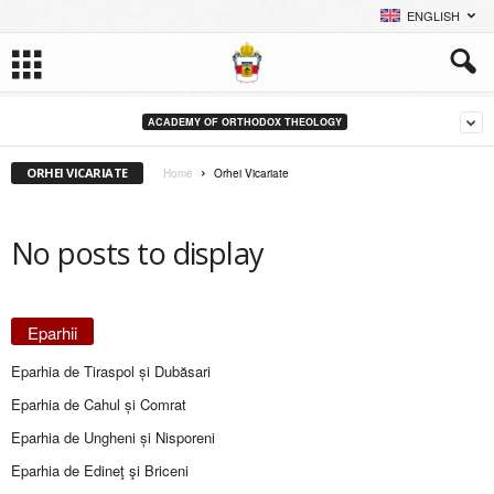
ENGLISH
ACADEMY OF ORTHODOX THEOLOGY
ORHEI VICARIATE
Home
Orhei Vicariate
No posts to display
Eparhii
Eparhia de Tiraspol și Dubăsari
Eparhia de Cahul și Comrat
Eparhia de Ungheni și Nisporeni
Eparhia de Edineţ şi Briceni