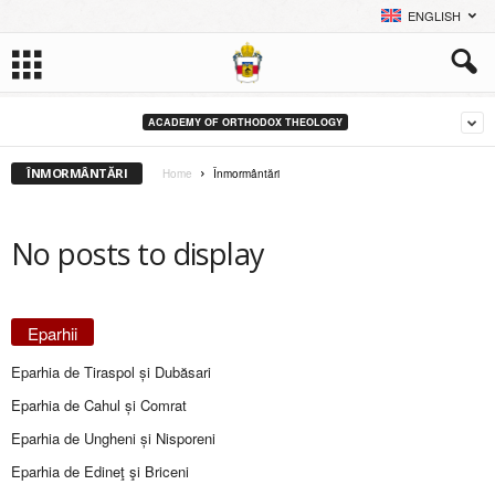
ENGLISH
ACADEMY OF ORTHODOX THEOLOGY
ÎNMORMÂNTĂRI
Home
Înmormântări
No posts to display
Eparhii
Eparhia de Tiraspol și Dubăsari
Eparhia de Cahul și Comrat
Eparhia de Ungheni și Nisporeni
Eparhia de Edineţ şi Briceni